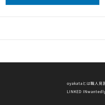
oyakataとは
職人見
LINKED IN
wantedl