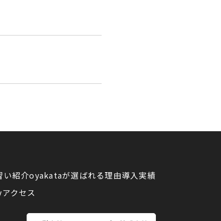
習い紹介
oyakataが選ばれる理由
導入実績
y
アクセス