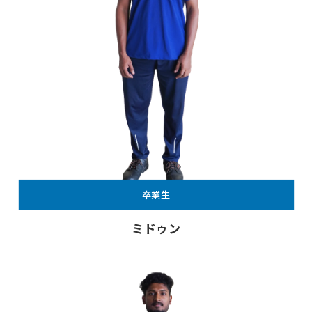
卒業生
ミドゥン